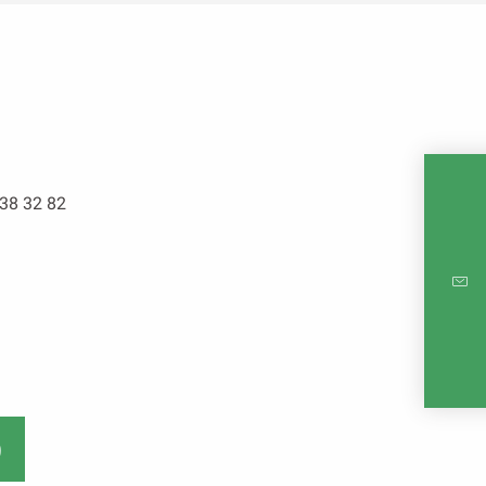
38 32 82
MAPA 
)