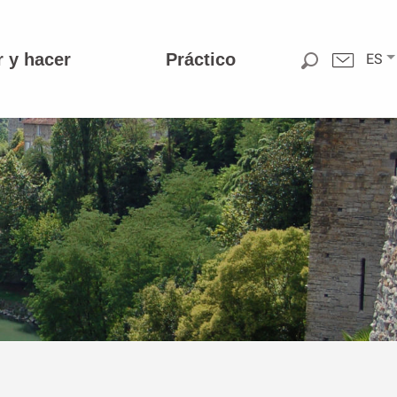
r y hacer
Práctico
ES