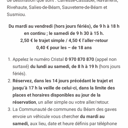
de destination que sont : Carresse-Cassaber, Navarrenx,
Rivehaute, Salies-de-Béarn, Sauveterre-de-Béarn et
Susmiou.
Du mardi au vendredi (hors jours fériés), de 9 h à 18 h
en continu ;
le samedi de 9 h 30 à 15 h.
2,50 € le trajet simple / 4,50 € l’aller-retour
0,40 € pour les – de 18 ans
Appelez le numéro Cristal
0 970 870 870
(appel non
surtaxé)
du lundi au samedi, de 8 h à 19 h
(hors jours
fériés).
Réservez, dans les 14 jours précédant le trajet et
jusqu’à 17 h la veille de celui-ci, dans la limite des
places et horaires disponibles au jour de la
réservation
, un aller simple ou votre aller/retour.
La Communauté de communes du Béarn des gaves
envoie un véhicule vous chercher
du mardi au
samedi,
aux lieu, date et heure définis par téléphone