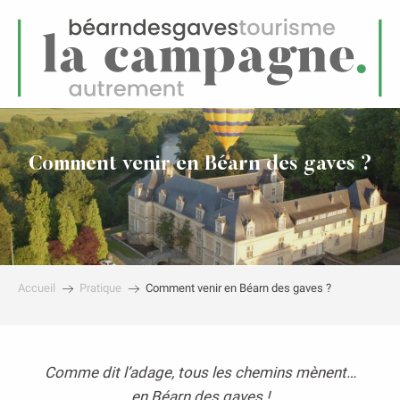
FR
Menu
echerche
Comment venir en Béarn des gaves ?
Accueil
Pratique
Comment venir en Béarn des gaves ?
Comme dit l’adage, tous les chemins mènent…
en Béarn des gaves !