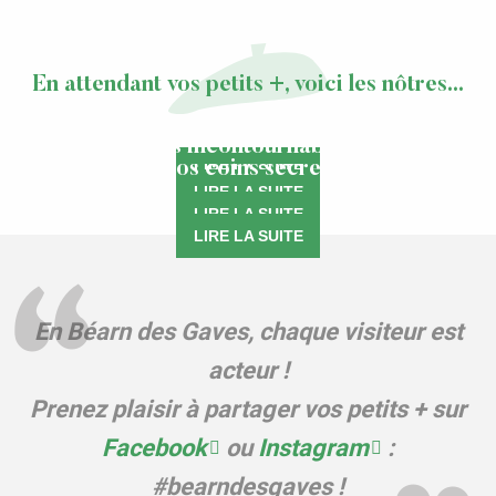
En attendant vos petits +, voici les nôtres...
Comme un local
Il pleut ? c’est pas grave !
Les incontournables
Nos coins secrets
LIRE LA SUITE
LIRE LA SUITE
LIRE LA SUITE
LIRE LA SUITE
En Béarn des Gaves, chaque visiteur est
acteur !
Prenez plaisir à partager vos petits + sur
Facebook
ou
Instagram
:
#bearndesgaves !