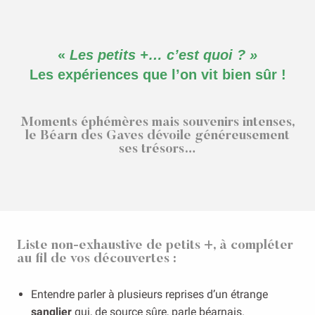
«
Les petits +… c’est quoi ? »
Les expériences que l’on vit bien sûr !
Moments éphémères mais souvenirs intenses,
le Béarn des Gaves dévoile généreusement
ses trésors…
Liste non-exhaustive de petits +, à compléter
au fil de vos découvertes :
Entendre parler à plusieurs reprises d’un étrange
sanglier
qui, de source sûre, parle béarnais.