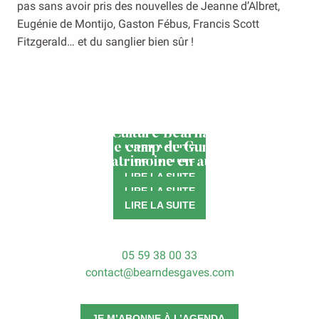
pas sans avoir pris des nouvelles de Jeanne d’Albret,
Eugénie de Montijo, Gaston Fébus, Francis Scott
Fitzgerald… et du sanglier bien sûr !
Laàs, bien plus qu’un village…
Les cités du Béarn des Gaves
La Culture Béarnaise
Le camp de Gurs
LIRE LA SUITE
Visites patrimoine en autonomie
LIRE LA SUITE
LIRE LA SUITE
LIRE LA SUITE
LIRE LA SUITE
05 59 38 00 33
contact@bearndesgaves.com
JE M’ABONNE À L’AGENDA