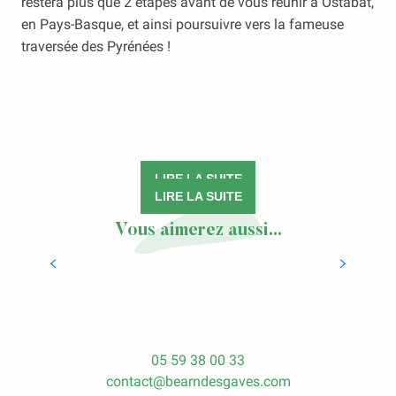
restera plus que 2 étapes avant de vous réunir à Ostabat,
en Pays-Basque, et ainsi poursuivre vers la fameuse
traversée des Pyrénées !
La voie du Puy-en-Velay
La voie de Vézelay
LIRE LA SUITE
LIRE LA SUITE
Vous aimerez aussi...
Navarrenx, cité bastionnée
LIRE LA SUITE
05 59 38 00 33
contact@bearndesgaves.com