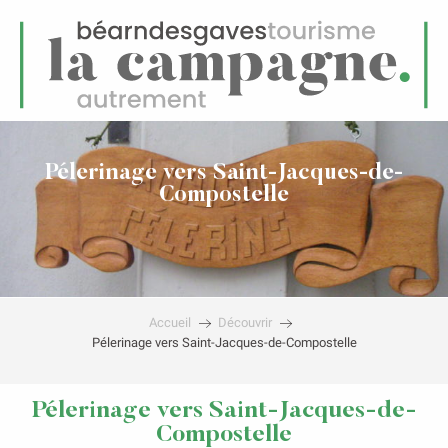
FR
Menu
echerche
Pélerinage vers Saint-Jacques-de-
Compostelle
Accueil
Découvrir
Pélerinage vers Saint-Jacques-de-Compostelle
Pélerinage vers Saint-Jacques-de-
Compostelle