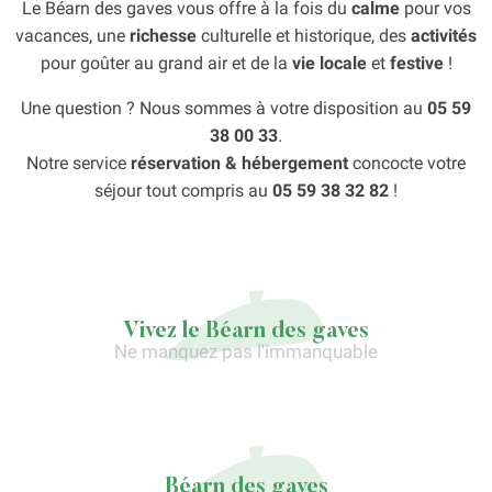
Le Béarn des gaves vous offre à la fois du
calme
pour vos
vacances, une
richesse
culturelle et historique, des
activités
pour goûter au grand air et de la
vie locale
et
festive
!
Une question ? Nous sommes à votre disposition au
05 59
38 00 33
.
Notre service
réservation & hébergement
concocte votre
séjour tout compris au
05 59 38 32 82
!
Vivez le Béarn des gaves
Ne manquez pas l'immanquable
Lo Primtemps de l’Arribèra
Béarn des gaves