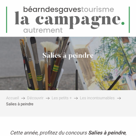
FR
Menu
echerche
Salies à peindre
Accueil
Découvrir
Les petits +
Les incontournables
Salies à peindre
Cette année, profitez du concours
Salies à peindre
,