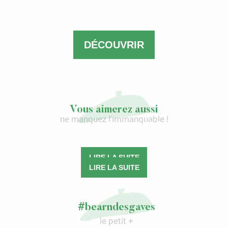
DÉCOUVRIR
Vous aimerez aussi
ne manquez l'immanquable !
La voie du Puy-en-Velay
Laàs, bien plus qu’un village…
LIRE LA SUITE
LIRE LA SUITE
#bearndesgaves
le petit +