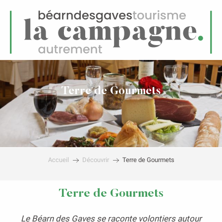
FR
Menu
echerche
Terre de Gourmets
Accueil
Découvrir
Terre de Gourmets
Terre de Gourmets
Le Béarn des Gaves se raconte volontiers autour