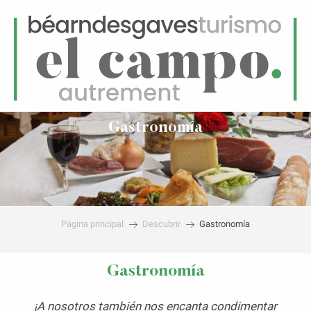
ES
Menú
uscar
Gastronomía
Página principal
Descubrir
Gastronomía
Gastronomía
¡A nosotros también nos encanta condimentar