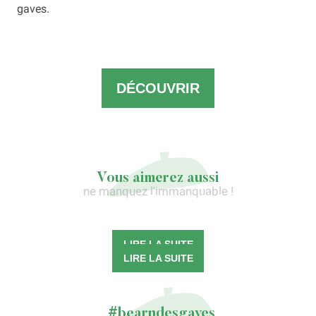
gaves.
DÉCOUVRIR
Vous aimerez aussi
ne manquez l'immanquable !
La voie du Puy-en-Velay
Laàs, bien plus qu’un village…
LIRE LA SUITE
LIRE LA SUITE
#bearndesgaves