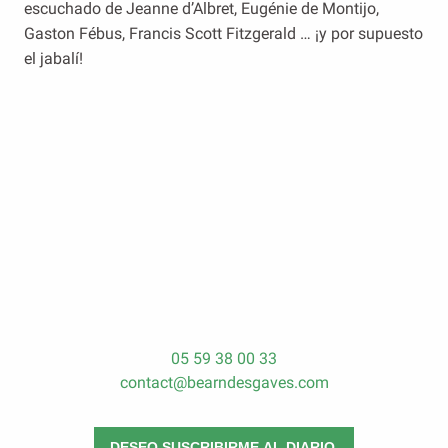
escuchado de Jeanne d’Albret, Eugénie de Montijo,
Gaston Fébus, Francis Scott Fitzgerald … ¡y por supuesto
el jabalí!
Laàs, más que un pueblo…
La cultura bearnesa
El campo de Gurs
Las ciudades de Béarn des Gaves
Visitas patrimoniales autoguiadas
05 59 38 00 33
contact@bearndesgaves.com
DESEO SUSCRIBIRME AL DIARIO