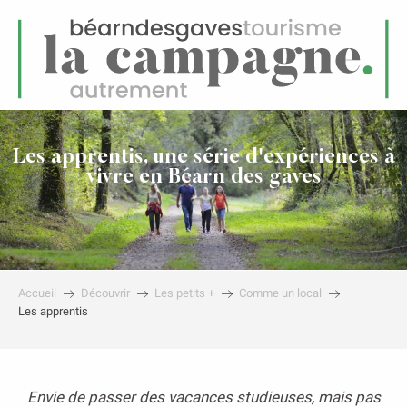
FR
Menu
echerche
Les apprentis, une série d'expériences à
vivre en Béarn des gaves
Accueil
Découvrir
Les petits +
Comme un local
Les apprentis
Envie de passer des vacances studieuses, mais pas