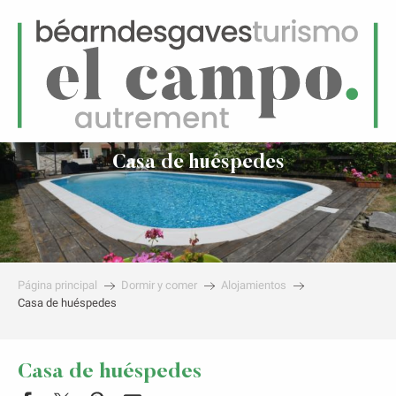
ES
Menú
uscar
Casa de huéspedes
Página principal
Dormir y comer
Alojamientos
Casa de huéspedes
Casa de huéspedes