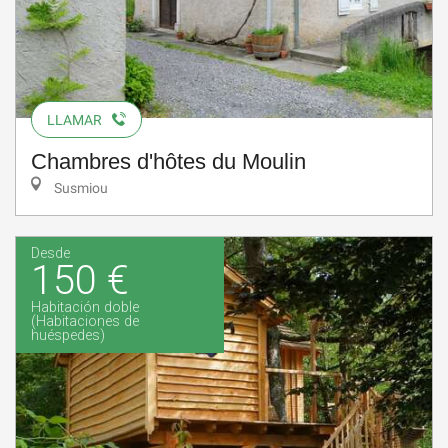
LLAMAR
Chambres d'hôtes du Moulin
Susmiou
Desde
150 €
Habitación doble
(Habitaciones de
huéspedes)