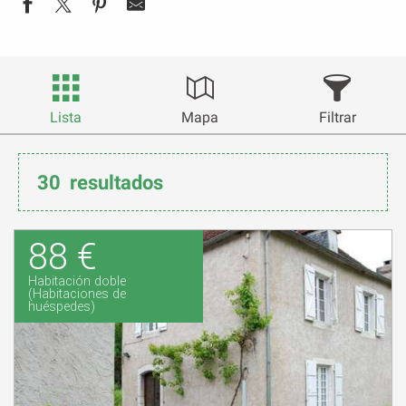
Lista
Mapa
Filtrar
30
resultados
88 €
Habitación doble
(Habitaciones de
huéspedes)