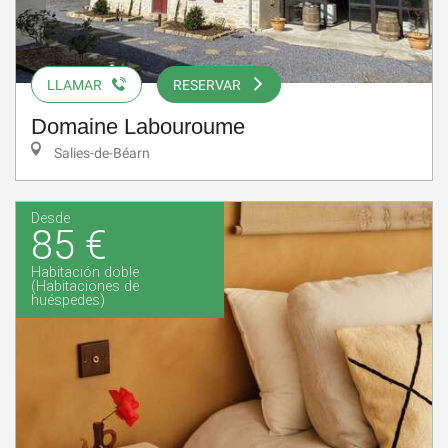
LLAMAR
RESERVAR
Domaine Labouroume
Salies-de-Béarn
Desde
85 €
Habitación doble
(Habitaciones de
huéspedes)