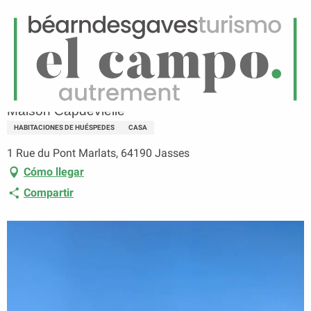
ES
Menú
uscar
Página principal
Maison Capdevielle
Maison Capdevielle
HABITACIONES DE HUÉSPEDES
CASA
1 Rue du Pont Marlats, 64190 Jasses
Cómo llegar
Compartir