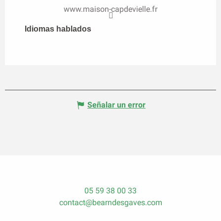
www.maison-capdevielle.fr
Idiomas hablados
Idiomas hablados
Señalar un error
05 59 38 00 33
contact@bearndesgaves.com