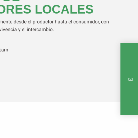
ORES LOCALES
mente desde el productor hasta el consumidor, con
vivencia y el intercambio.
éarn
MAPA 