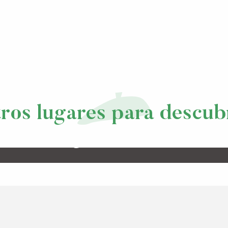
ros lugares para descub
nial autoguiada de Sauv
LEER