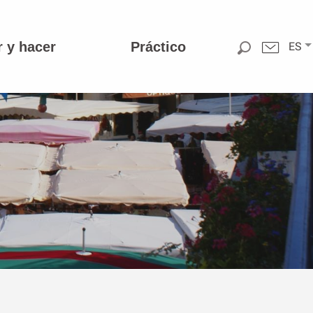
r y hacer
Práctico
ES