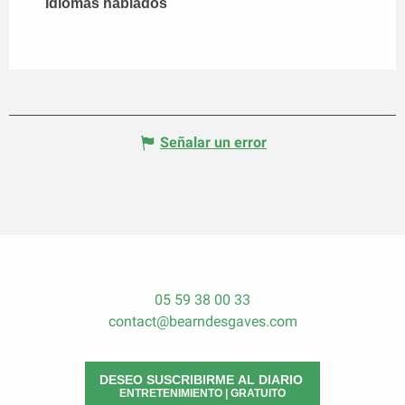
Idiomas hablados
Idiomas hablados
Señalar un error
05 59 38 00 33
contact@bearndesgaves.com
DESEO SUSCRIBIRME AL DIARIO
ENTRETENIMIENTO | GRATUITO