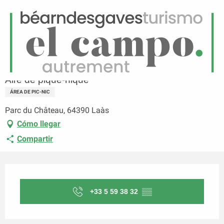
ES
Menú
uscar
Página principal
Aire de pique-nique
Aire de pique-nique
ÁREA DE PIC-NIC
Parc du Château, 64390 Laàs
Cómo llegar
Compartir
Horarios y datos de contacto
+33 5 59 38 32
▒▒