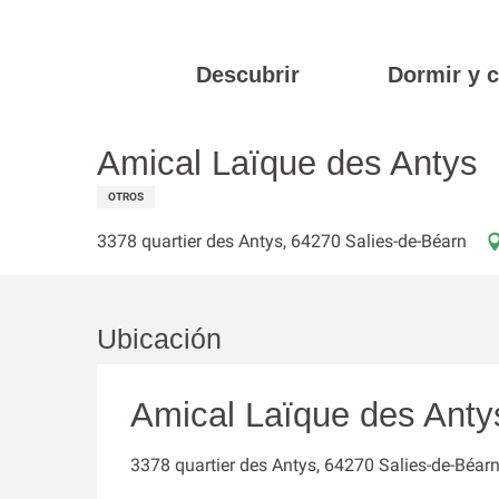
Aller
au
contenu
Descubrir
Dormir y 
Página principal
Amical Laïque des Antys
principal
Amical Laïque des Antys
OTROS
3378 quartier des Antys, 64270 Salies-de-Béarn
Ubicación
Amical Laïque des Anty
3378 quartier des Antys, 64270 Salies-de-Béar