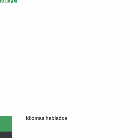
o llegar
Idiomas hablados
Idiomas hablados