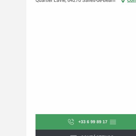
Quartier Lavie, 64270 Salies-de-Béarn
Cóm
+33 6 99 89 17
▒▒