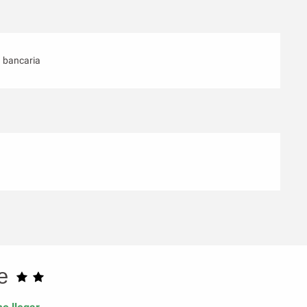
a bancaria
e