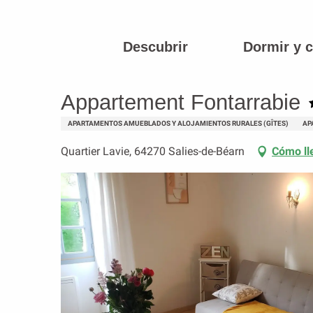
Aller
au
contenu
Descubrir
Dormir y 
Página principal
Appartement Fontarrabie
principal
Appartement Fontarrabie
APARTAMENTOS AMUEBLADOS Y ALOJAMIENTOS RURALES (GÎTES)
AP
Quartier Lavie, 64270 Salies-de-Béarn
Cómo ll