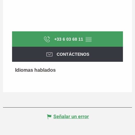
+33 6 03 68 11
▒▒
CONTÁCTENOS
Idiomas hablados
Idiomas hablados
Señalar un error