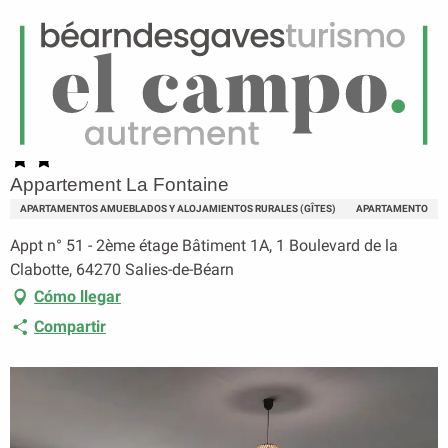
ES
Menú
uscar
Página principal
Appartement La Fontaine
Appartement La Fontaine
APARTAMENTOS AMUEBLADOS Y ALOJAMIENTOS RURALES (GÎTES)
APARTAMENTO
Appt n° 51 - 2ème étage Bâtiment 1A, 1 Boulevard de la
Clabotte, 64270 Salies-de-Béarn
Cómo llegar
Compartir