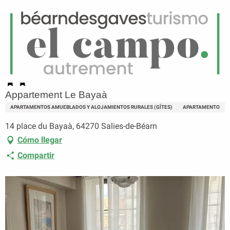
ES
Menú
uscar
Página principal
Appartement Le Bayaà
Appartement Le Bayaà
APARTAMENTOS AMUEBLADOS Y ALOJAMIENTOS RURALES (GÎTES)
APARTAMENTO
14 place du Bayaà, 64270 Salies-de-Béarn
Cómo llegar
Compartir