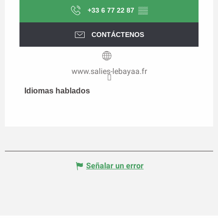
+33 6 77 22 87
▒▒
CONTÁCTENOS
www.salies-lebayaa.fr
Idiomas hablados
Idiomas hablados
Señalar un error