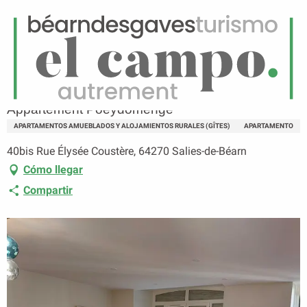
ES
Menú
uscar
Página principal
Appartement Poeydomenge
Appartement Poeydomenge
APARTAMENTOS AMUEBLADOS Y ALOJAMIENTOS RURALES (GÎTES)
APARTAMENTO
40bis Rue Élysée Coustère, 64270 Salies-de-Béarn
Cómo llegar
Compartir