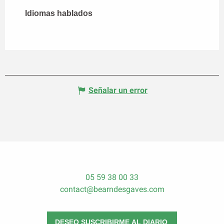
Idiomas hablados
Idiomas hablados
Señalar un error
05 59 38 00 33
contact@bearndesgaves.com
DESEO SUSCRIBIRME AL DIARIO