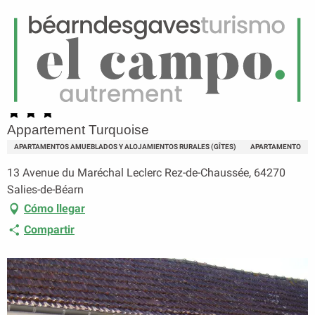
ES
Menú
uscar
Página principal
Appartement Turquoise
Appartement Turquoise
APARTAMENTOS AMUEBLADOS Y ALOJAMIENTOS RURALES (GÎTES)
APARTAMENTO
13 Avenue du Maréchal Leclerc Rez-de-Chaussée, 64270
Salies-de-Béarn
Cómo llegar
Compartir