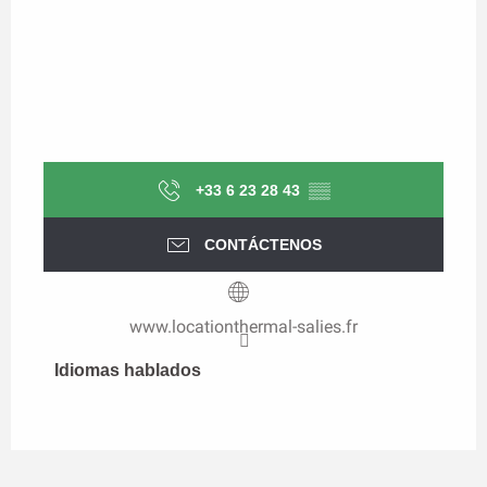
+33 6 23 28 43
▒▒
CONTÁCTENOS
www.locationthermal-salies.fr
Idiomas hablados
Idiomas hablados