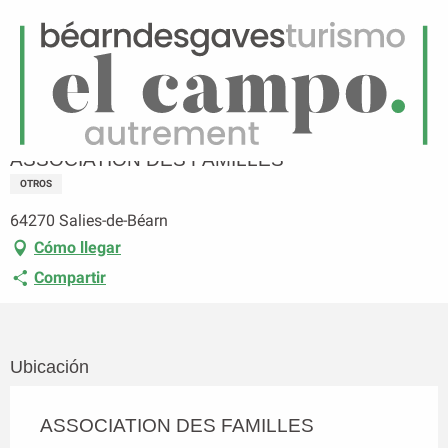
ES
Menú
uscar
Página principal
ASSOCIATION DES FAMILLES
ASSOCIATION DES FAMILLES
OTROS
64270 Salies-de-Béarn
Cómo llegar
Compartir
Ubicación
ASSOCIATION DES FAMILLES