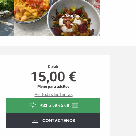
Horarios y datos de conta
Desde
15,00 €
Menú para adultos
Ver todas las tarifas
+33 5 59 65 06
▒▒
CONTÁCTENOS