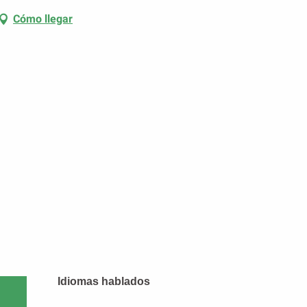
Cómo llegar
Idiomas hablados
Idiomas hablados