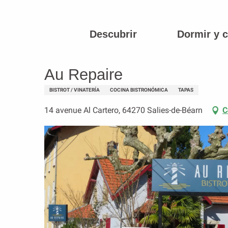
Aller
au
contenu
Descubrir
Dormir y 
Página principal
Au Repaire
principal
Au Repaire
BISTROT / VINATERÍA
COCINA BISTRONÓMICA
TAPAS
14 avenue Al Cartero, 64270 Salies-de-Béarn
C