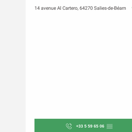
14 avenue Al Cartero, 64270 Salies-de-Béarn
+33 5 59 65 06
▒▒