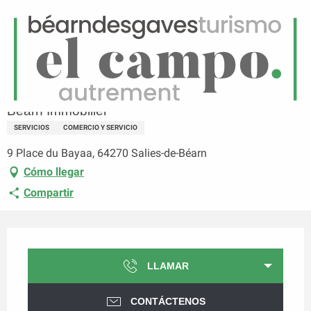
ES
Menú
uscar
Página principal
Béarn Immobilier
Béarn Immobilier
SERVICIOS
COMERCIO Y SERVICIO
9 Place du Bayaa, 64270 Salies-de-Béarn
Cómo llegar
Compartir
Horarios y datos de contacto
LLAMAR
CONTÁCTENOS