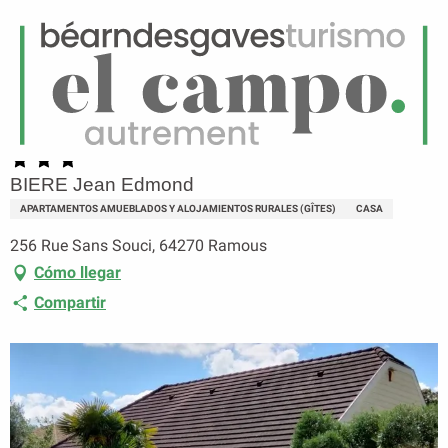
ES
Menú
uscar
Página principal
BIERE Jean Edmond
BIERE Jean Edmond
APARTAMENTOS AMUEBLADOS Y ALOJAMIENTOS RURALES (GÎTES)
CASA
256 Rue Sans Souci, 64270 Ramous
Cómo llegar
Compartir