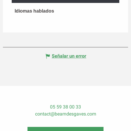
Idiomas hablados
Idiomas hablados
Señalar un error
05 59 38 00 33
contact@bearndesgaves.com