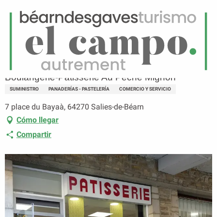
ES
Menú
uscar
Página principal
Boulangerie-Pâtisserie Au Pêché Mignon
Boulangerie-Pâtisserie Au Pêché Mignon
SUMINISTRO
PANADERÍAS - PASTELERÍA
COMERCIO Y SERVICIO
7 place du Bayaà, 64270 Salies-de-Béarn
Cómo llegar
Compartir