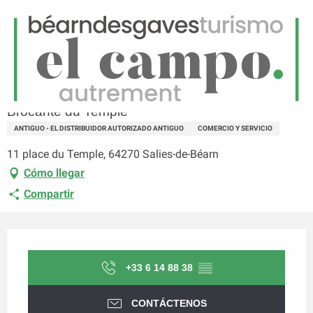
ES
Menú
uscar
Página principal
Brocante du Temple
Brocante du Temple
ANTIGUO - EL DISTRIBUIDOR AUTORIZADO ANTIGUO
COMERCIO Y SERVICIO
11 place du Temple, 64270 Salies-de-Béarn
Cómo llegar
Compartir
Horarios y datos de contacto
+33 6 14 88 38
▒▒
CONTÁCTENOS