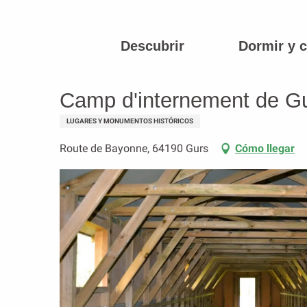
Aller
au
contenu
Descubrir
Dormir y 
Página principal
Camp d'internement de Gurs
principal
Camp d'internement de G
LUGARES Y MONUMENTOS HISTÓRICOS
Route de Bayonne, 64190 Gurs
Cómo llegar