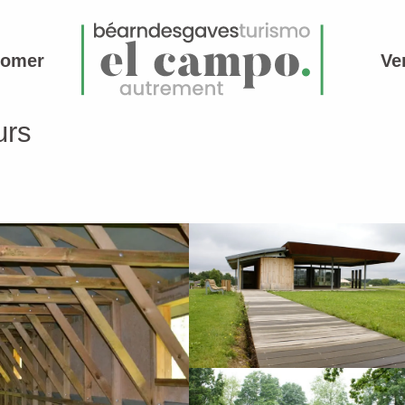
comer
Ve
urs