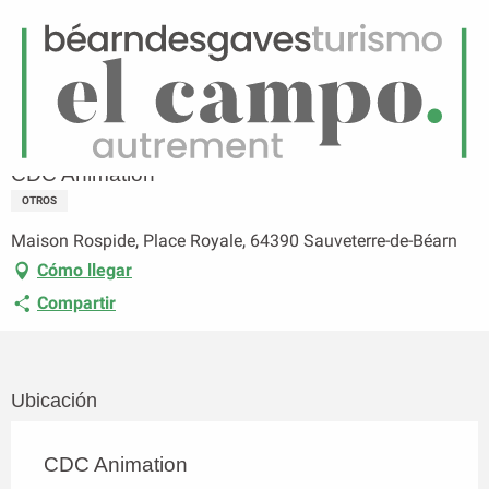
ES
Menú
uscar
Página principal
CDC Animation
CDC Animation
OTROS
Maison Rospide, Place Royale, 64390 Sauveterre-de-Béarn
Cómo llegar
Compartir
Ubicación
CDC Animation