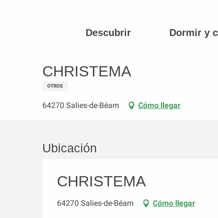
Aller
au
contenu
Descubrir
Dormir y 
Página principal
CHRISTEMA
principal
CHRISTEMA
OTROS
64270 Salies-de-Béarn
Cómo llegar
Ubicación
CHRISTEMA
64270 Salies-de-Béarn
Cómo llegar