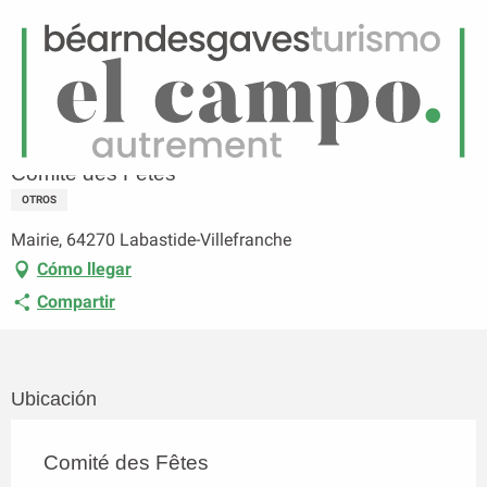
ES
Menú
uscar
Página principal
Comité des Fêtes
Comité des Fêtes
OTROS
Mairie, 64270 Labastide-Villefranche
Cómo llegar
Compartir
Ubicación
Comité des Fêtes