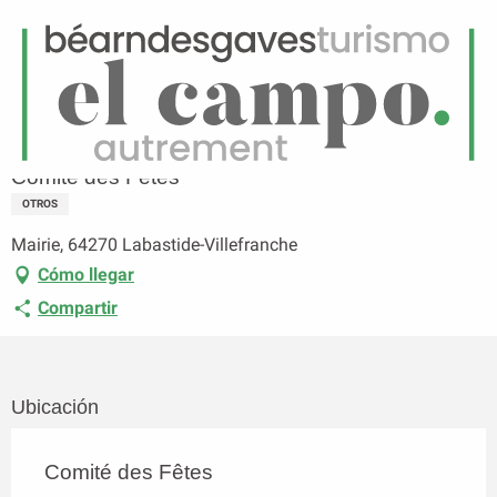
ES
Menú
uscar
Página principal
Comité des Fêtes
Comité des Fêtes
OTROS
Mairie, 64270 Labastide-Villefranche
Cómo llegar
Compartir
Ubicación
Comité des Fêtes