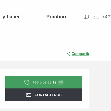
r y hacer
Práctico
ES
Compartir
Horarios y datos de conta
+33 5 59 66 12
▒▒
CONTÁCTENOS