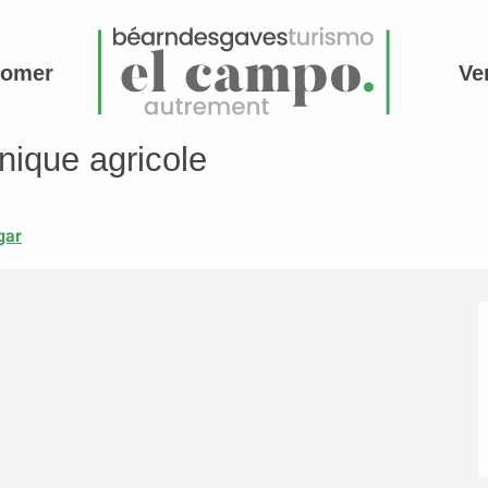
comer
Ve
nique agricole
gar