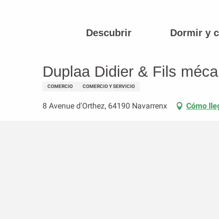
Aller
au
contenu
Descubrir
Dormir y 
Página principal
Duplaa Didier & Fils mécanique agricole
principal
Duplaa Didier & Fils méca
COMERCIO
COMERCIO Y SERVICIO
8 Avenue d'Orthez, 64190 Navarrenx
Cómo lle