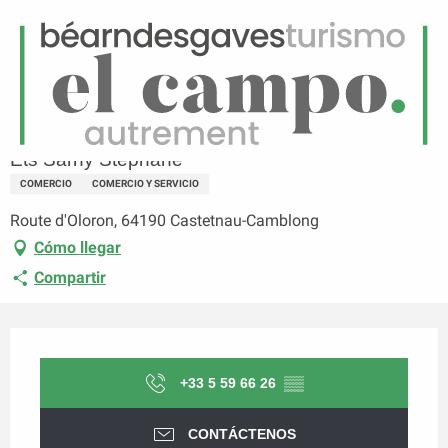
ES
Menú
uscar
Página principal
Ets Sarhy Stéphane
Ets Sarhy Stéphane
COMERCIO
COMERCIO Y SERVICIO
Route d'Oloron, 64190 Castetnau-Camblong
Cómo llegar
Compartir
Horarios y datos de contacto
+33 5 59 66 26
▒▒
CONTÁCTENOS