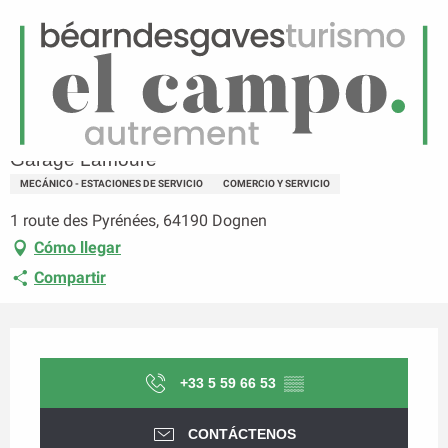
ES
Menú
uscar
Página principal
Garage Lamoure
Garage Lamoure
MECÁNICO - ESTACIONES DE SERVICIO
COMERCIO Y SERVICIO
1 route des Pyrénées, 64190 Dognen
Cómo llegar
Compartir
Horarios y datos de contacto
+33 5 59 66 53
▒▒
CONTÁCTENOS