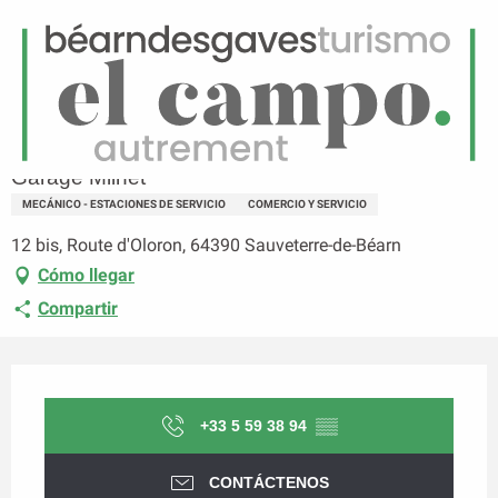
ES
Menú
uscar
Página principal
Garage Milhet
Garage Milhet
MECÁNICO - ESTACIONES DE SERVICIO
COMERCIO Y SERVICIO
12 bis, Route d'Oloron, 64390 Sauveterre-de-Béarn
Cómo llegar
Compartir
Horarios y datos de contacto
+33 5 59 38 94
▒▒
CONTÁCTENOS