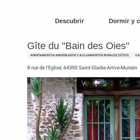
Aller
au
contenu
Descubrir
Dormir y 
Página principal
Gîte du "Bain des Oies"
principal
Gîte du "Bain des Oies"
APARTAMENTOS AMUEBLADOS Y ALOJAMIENTOS RURALES (GÎTES)
CA
8 rue de l'Eglise, 64390 Saint-Gladie-Arrive-Munein