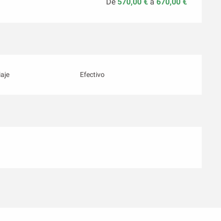
De
570,00 €
a
670,00 €
aje
Efectivo