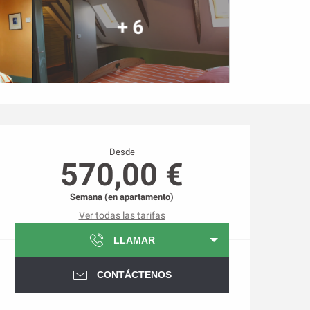
+ 6
Horarios y datos de conta
Desde
570,00 €
Semana (en apartamento)
Ver todas las tarifas
LLAMAR
CONTÁCTENOS