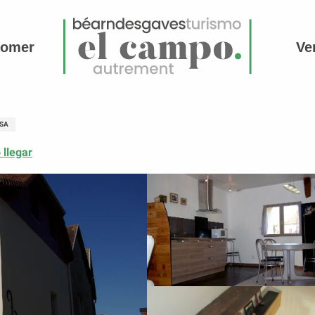
comer
Ve
SA
llegar