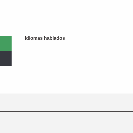
Idiomas hablados
Idiomas hablados