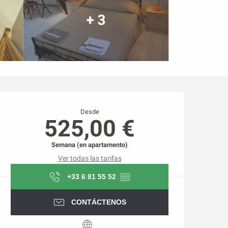
+ 3
Horarios y datos de conta
Desde
525,00 €
Semana (en apartamento)
Ver todas las tarifas
+33 6 81 55 52
▒▒
CONTÁCTENOS