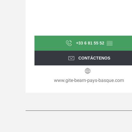
+33 6 81 55 52
▒▒
CONTÁCTENOS
www.gite-bearn-pays-basque.com