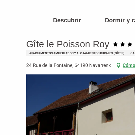
Aller
au
contenu
Descubrir
Dormir y 
Página principal
Gîte le Poisson Roy
principal
Gîte le Poisson Roy
APARTAMENTOS AMUEBLADOS Y ALOJAMIENTOS RURALES (GÎTES)
CA
24 Rue de la Fontaine, 64190 Navarrenx
Cómo 