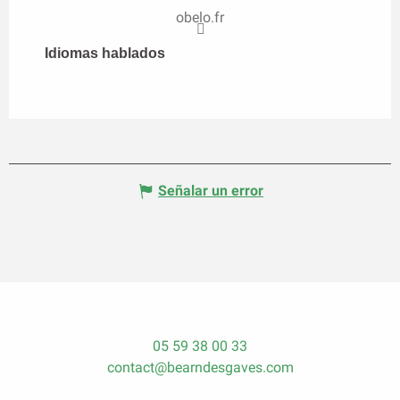
obelo.fr
Idiomas hablados
Idiomas hablados
Señalar un error
05 59 38 00 33
contact@bearndesgaves.com