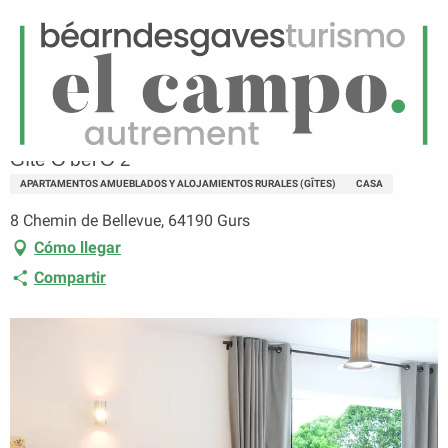
ES
Menú
uscar
Página principal
Gîte O'bel'O 2
Gîte O'bel'O 2
APARTAMENTOS AMUEBLADOS Y ALOJAMIENTOS RURALES (GÎTES)
CASA
8 Chemin de Bellevue, 64190 Gurs
Cómo llegar
Compartir