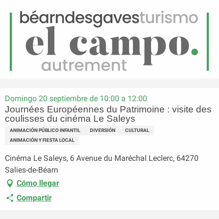
ES
Menú
uscar
Página principal
Journées Européennes du Patrimoine : visite des coulisses du cinéma
Le Saleys
Domingo 20 septiembre de 10:00 a 12:00
Journées Européennes du Patrimoine : visite des
coulisses du cinéma Le Saleys
ANIMACIÓN PÚBLICO INFANTIL
DIVERSIÓN
CULTURAL
ANIMACIÓN Y FIESTA LOCAL
Cinéma Le Saleys, 6 Avenue du Maréchal Leclerc, 64270
Salies-de-Béarn
Cómo llegar
Compartir