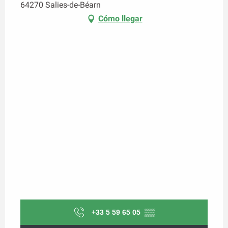
64270 Salies-de-Béarn
Cómo llegar
+33 5 59 65 05
▒▒