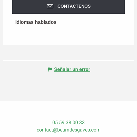
CONTÁCTENOS
Idiomas hablados
Idiomas hablados
Señalar un error
05 59 38 00 33
contact@bearndesgaves.com