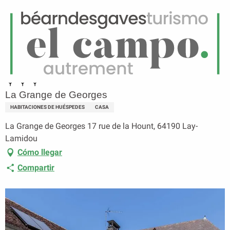
ES
Menú
uscar
Página principal
La Grange de Georges
La Grange de Georges
HABITACIONES DE HUÉSPEDES
CASA
La Grange de Georges 17 rue de la Hount, 64190 Lay-
Lamidou
Cómo llegar
Compartir