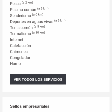
(a 2 km)
Pesca
(a 5 km)
Piscina común
(a 0 km)
Senderismo
(a 5 km)
Deportes en aguas vivas
(a 5 km)
Tenis común
(a 30 km)
Termalismo
Internet
Calefacción
Chimenea
Congelador
Horno
VER TODOS LOS SERVICIOS
Oferta de prestaciones
Sellos empresariales
Sellos empresariales