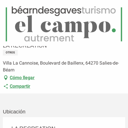
ES
Menú
uscar
Página principal
LA RECREATION
LA RECREATION
OTROS
Villa La Cannoise, Boulevard de Baillenx, 64270 Salies-de-
Béarn
Cómo llegar
Compartir
Ubicación