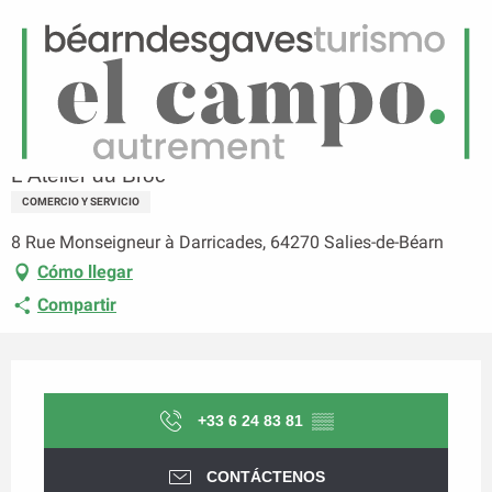
ES
Menú
uscar
Página principal
L'Atelier du Broc
L'Atelier du Broc
COMERCIO Y SERVICIO
8 Rue Monseigneur à Darricades, 64270 Salies-de-Béarn
Cómo llegar
Compartir
Horarios y datos de contacto
+33 6 24 83 81
▒▒
CONTÁCTENOS