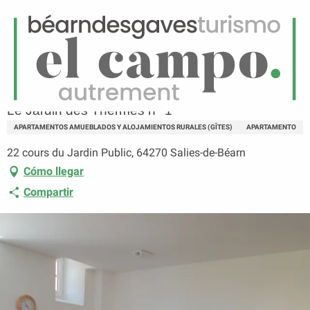
ES
Menú
uscar
Página principal
Le Jardin des Thermes n° 1
Le Jardin des Thermes n° 1
APARTAMENTOS AMUEBLADOS Y ALOJAMIENTOS RURALES (GÎTES)
APARTAMENTO
22 cours du Jardin Public, 64270 Salies-de-Béarn
Cómo llegar
Compartir