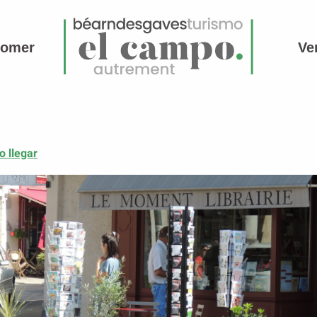
comer
Ve
 llegar