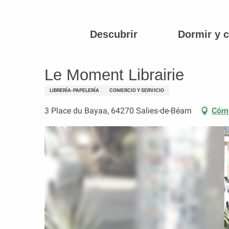
Aller
au
contenu
Descubrir
Dormir y 
Página principal
Le Moment Librairie
principal
Le Moment Librairie
LIBRERÍA-PAPELERÍA
COMERCIO Y SERVICIO
3 Place du Bayaa, 64270 Salies-de-Béarn
Cómo