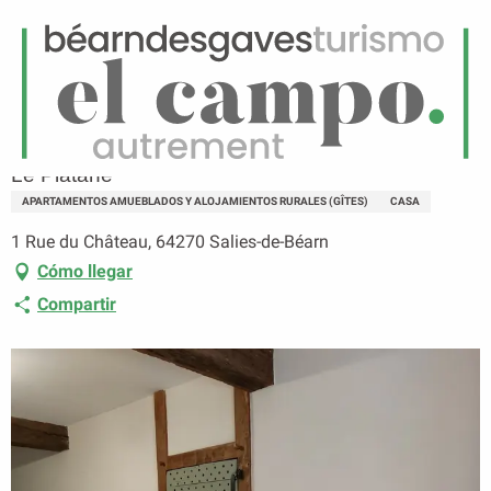
ES
Menú
uscar
Página principal
Le Platane
Le Platane
APARTAMENTOS AMUEBLADOS Y ALOJAMIENTOS RURALES (GÎTES)
CASA
1 Rue du Château, 64270 Salies-de-Béarn
Cómo llegar
Compartir