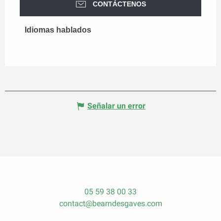
CONTÁCTENOS
Idiomas hablados
Idiomas hablados
Señalar un error
05 59 38 00 33
contact@bearndesgaves.com