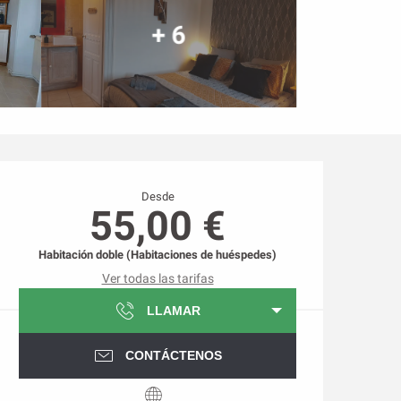
+ 6
Horarios y datos de conta
Desde
55,00 €
Habitación doble (Habitaciones de huéspedes)
Ver todas las tarifas
LLAMAR
CONTÁCTENOS