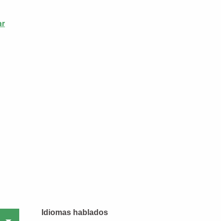
ar
Idiomas hablados
Idiomas hablados