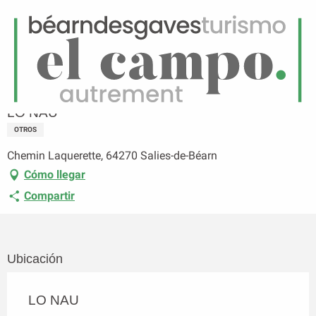
ES
Menú
uscar
Página principal
LO NAU
LO NAU
OTROS
Chemin Laquerette, 64270 Salies-de-Béarn
Cómo llegar
Compartir
Ubicación
LO NAU