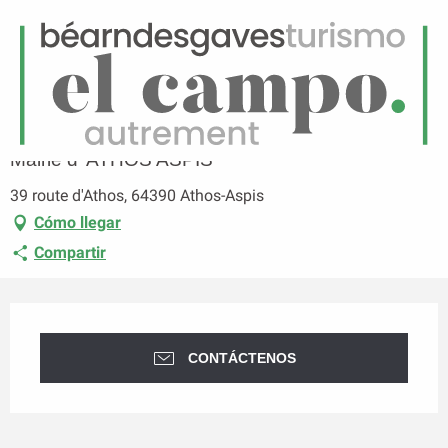
ES
Menú
uscar
Página principal
Mairie d' ATHOS ASPIS
Mairie d' ATHOS ASPIS
39 route d'Athos, 64390 Athos-Aspis
Cómo llegar
Compartir
Horarios y datos de contacto
CONTÁCTENOS