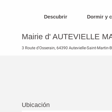
Aller
au
contenu
Descubrir
Dormir y 
Página principal
Mairie d' AUTEVIELLE MARTIN BIDEREN
principal
Mairie d' AUTEVIELLE 
3 Route d'Osserain, 64390 Autevielle-Saint-Martin-
Ubicación